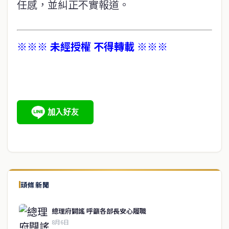
任感，並糾正不實報道。
※※※ 未經授權 不得轉載 ※※※
頭條新聞
總理府闢謠 呼籲各部長安心履職
8月6日