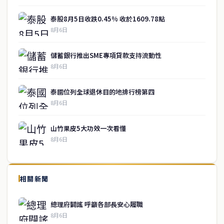
泰股8月5日收跌0.45% 收於1609.78點
8月6日
儲蓄銀行推出SME專項貸款支持流動性
8月6日
泰國位列全球退休目的地排行榜第四
8月6日
山竹果皮5大功效一次看懂
8月6日
↑ 回到頂端
service@thaichinesenews.com
相關新聞
關於我們
總理府闢謠 呼籲各部長安心履職
泰國中文新聞（TCN）是一家總部設於曼谷的中文新聞媒體，致力於
8月6日
報導泰國當地政治、經濟、華人社群與社會時事，為在泰華人讀者提