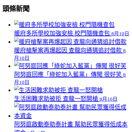
頭條新聞
暖府多所學校加強安檢 校門隨機查包
8月10日
暖府槍擊案再爆起因 查龍向通猜追討借款
8
月10日
阿努庭回應「綠蛇加入藍黨」傳聞 很好笑
8
月10日
生活困難求助被拒 查龍一怒開槍
8月10日
阿努庭啟動泰助泰計畫 幫助民眾獲得低成本