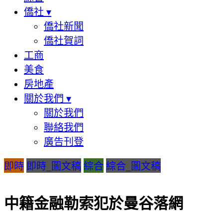
僑社
▾
僑社新聞
僑社賀詞
工商
美食
房地產
關於我們
▾
關於我們
聯絡我們
廣告刊登
即時
即時_圖文稿
綜合
綜合_圖文稿
中籍金融勒索犯於曼谷落網