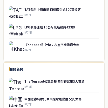
TAT深耕中國市場 目標吸引逾500萬遊客
8月7日
LPG價格凍結 15公斤氣瓶維持423銖
8月7日
《Khaosod》社論：灰產不應滲透大學
8月7日
↑ 回到頂端
service@thaichinesenews.com
相關新聞
關於我們
The Terrasol公寓奠基 緊鄰春武里3大賣場
泰國中文新聞（TCN）是一家總部設於曼谷的中文新聞媒體，致力於
8月8日
報導泰國當地政治、經濟、華人社群與社會時事，為在泰華人讀者提
供即時、客觀、多元的中文新聞內容。
中國遊客騎摩托車失控彎道墜崖 父死女傷
8月7日