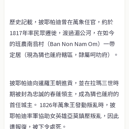
歷史記載，披耶帕迪曾在萬象任官，約於
1817年率民眾遷徙，渡過湄公河，在如今
的班農南翁村（Ban Non Nam Om）一帶
定居（現為猜也蓬府轄區，隸屬呵叻府）。
披耶帕迪向暹羅王朝進貢，並在拉瑪三世時
期被封為忠誠的春蓬領主，成為猜也蓬府的
首任城主。 1826年萬象王發動叛亂時，披
耶帕迪率軍協助女英雄亞莫鎮壓叛亂，因此
遭報復，被下令處死。