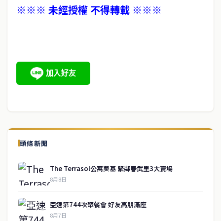
※※※ 未經授權 不得轉載 ※※※
頭條新聞
The Terrasol公寓奠基 緊鄰春武里3大賣場
8月8日
亞速第744次聚餐會 好友高朋滿座
8月7日