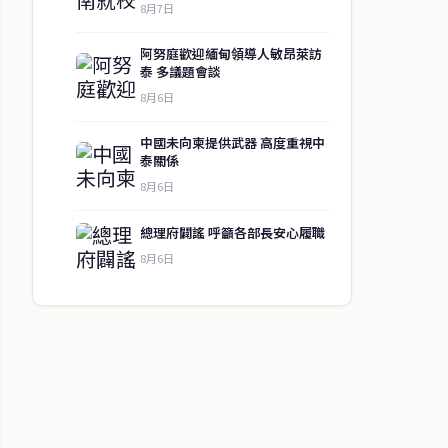
8月7日
阿努庭歡迎緬甸領導人敏昂萊訪
泰 多議題會談
8月6日
中國未向柬提供武器 高度重視中
泰關係
8月6日
總理府闢謠 呼籲各部長安心履職
8月6日