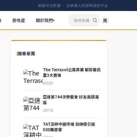
泰國中文新聞 — 在泰華人的即時資訊平台
食
房地產
關於我們
简
▾
頭條新聞
The Terrasol公寓奠基 緊鄰春武
里3大賣場
8月8日
亞速第744次聚餐會 好友高朋滿
座
8月7日
TAT深耕中國市場 目標吸引逾
500萬遊客