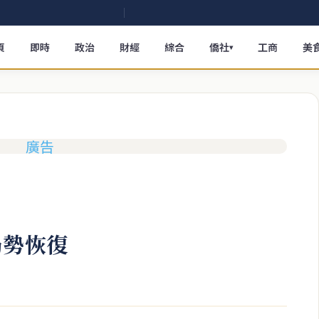
頁
即時
政治
財經
綜合
僑社
工商
美
▾
局勢恢復