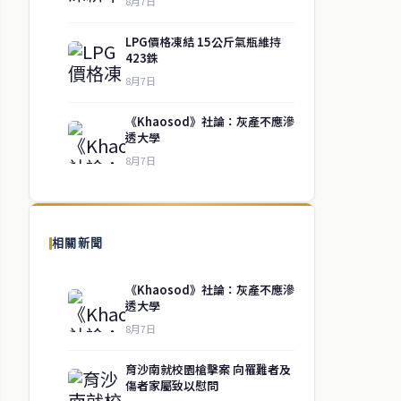
8月7日
LPG價格凍結 15公斤氣瓶維持
423銖
8月7日
《Khaosod》社論：灰產不應滲
透大學
8月7日
相關新聞
《Khaosod》社論：灰產不應滲
透大學
8月7日
育沙南就校園槍擊案 向罹難者及
傷者家屬致以慰問