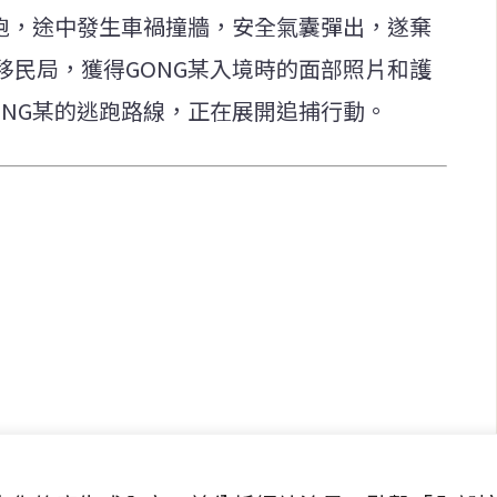
逃跑，途中發生車禍撞牆，安全氣囊彈出，遂棄
移民局，獲得GONG某入境時的面部照片和護
ONG某的逃跑路線，正在展開追捕行動。
快速連結
致力於報導
即時
工商
提供即
政治
美食
財經
房地產
綜合