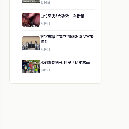
8月6日
山竹果皮5大功效一次看懂
8月6日
數字部嚴打電詐 加速返還受害者
資金
8月6日
水稻瀕臨枯死 村民「抬貓求雨」
8月5日