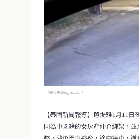
（圖片來源mgronline）
【泰國新聞報導】芭堤雅1月11
同為中國籍的女房產仲介綁架，並用
幣，隨後駕車逃逸，途中撞車，遂