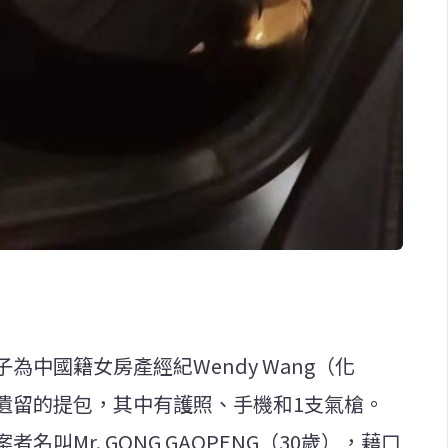
中國籍女房產經紀Wendy Wang（化
遺留的提包，其中有護照、手機和1支氣槍。
叫Mr. GONG GAOPENG（30歲），藉口