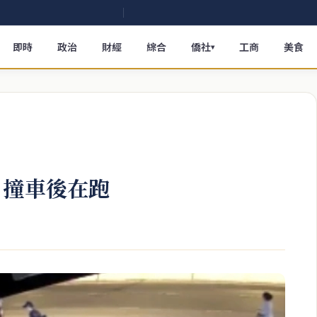
即時
政治
財經
綜合
僑社
工商
美食
▾
 撞車後在跑