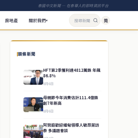
泰國中文新聞 — 在泰華人的即時資訊平台
房地產
關於我們
简
▾
頭條新聞
HFT第2季獲利達4812萬銖 年飆
86.8%
8月6日
母親節今年消費估計111.4億銖
創7年新高
8月6日
阿努庭歡迎緬甸領導人敏昂萊訪
泰 多議題會談