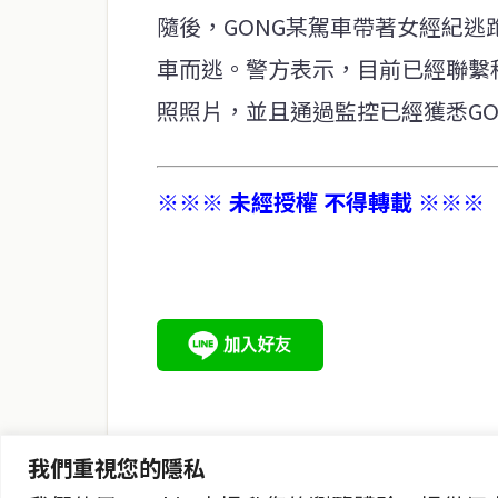
隨後，GONG某駕車帶著女經紀
車而逃。警方表示，目前已經聯繫
照照片，並且通過監控已經獲悉G
※※※ 未經授權 不得轉載 ※※※
service@thaichinesenews.com
關於我們
泰國中文新聞（TCN）是一家總部設於曼谷的中文新聞媒體，
泰國當地政治、經濟、華人社群與社會時事，為在泰華人讀者
時、客觀、多元的中文新聞內容。
我們重視您的隱私