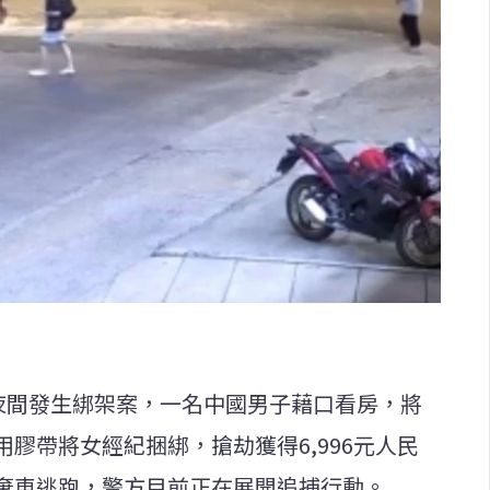
日夜間發生綁架案，一名中國男子藉口看房，將
膠帶將女經紀捆綁，搶劫獲得6,996元人民
棄車逃跑，警方目前正在展開追捕行動。