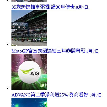
85歲奶奶推車粥攤 譜30年傳奇
8月7日
MotoGP官宣泰國連續三年辦開幕戰
8月7日
ADVANC第二季淨利增25% 券商看好
8月7日