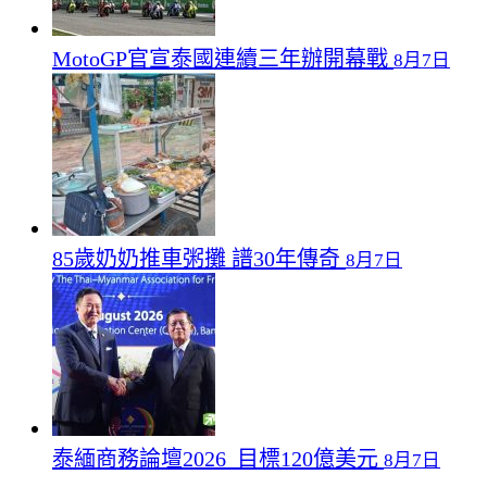
MotoGP官宣泰國連續三年辦開幕戰
8月7日
85歲奶奶推車粥攤 譜30年傳奇
8月7日
泰緬商務論壇2026 目標120億美元
8月7日