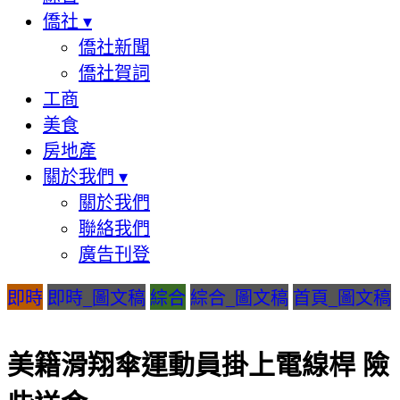
僑社
▾
僑社新聞
僑社賀詞
工商
美食
房地產
關於我們
▾
關於我們
聯絡我們
廣告刊登
即時
即時_圖文稿
綜合
綜合_圖文稿
首頁_圖文稿
美籍滑翔傘運動員掛上電線桿 險