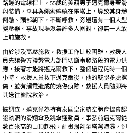
路邊的電線桿上，55歲的美籍男子邁克爾身著滑
翔裝備，傘具與繩索纏繞在電塔上，導致其身體
倒懸、頭部朝下，不斷呼救，旁邊還有一個大型
變壓器。事故現場聚集許多人圍觀，卻無一人敢
上前施救。
由於涉及高壓施救，救援工作比較困難，救援人
員先讓警方聯繫電力部門切斷事發路段的電力供
應，接著才能將邁克爾救下，整個過程耗時一個
小時。救援人員救下邁克爾後，他的雙腿多處擦
傷，並有觸電造成的燒傷痕跡，救援人員隨即將
其送往醫院救治。
據調查，邁克爾為持有泰國皇家航空體育協會認
證執照的滑翔傘及跳傘運動員。事發前邁克爾從
數百米高的山頂起飛，計畫滑翔至塔灣海灘，卻