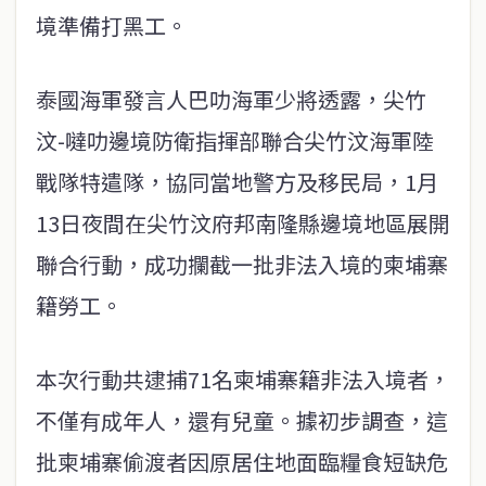
境準備打黑工。
泰國海軍發言人巴叻海軍少將透露，尖竹
汶-噠叻邊境防衛指揮部聯合尖竹汶海軍陸
戰隊特遣隊，協同當地警方及移民局，1月
13日夜間在尖竹汶府邦南隆縣邊境地區展開
聯合行動，成功攔截一批非法入境的柬埔寨
籍勞工。
本次行動共逮捕71名柬埔寨籍非法入境者，
不僅有成年人，還有兒童。據初步調查，這
批柬埔寨偷渡者因原居住地面臨糧食短缺危