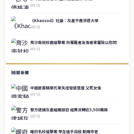
8月7日
《Khaosod》社論：灰產不應滲透大學
8月7日
育沙南就校園槍擊案 向罹難者及傷者家屬致以慰問
8月7日
↑ 回到頂端
service@thaichinesenews.com
相關新聞
關於我們
中國遊客騎摩托車失控彎道墜崖 父死女傷
泰國中文新聞（TCN）是一家總部設於曼谷的中文新聞媒體，致力於
8月7日
報導泰國當地政治、經濟、華人社群與社會時事，為在泰華人讀者提
供即時、客觀、多元的中文新聞內容。
警方逮捕灰產組織頭目 經費流轉近5,500萬銖
8月7日
快速連結
暖府名校槍擊案 學生槍手自戕 動機待查
即時
工商