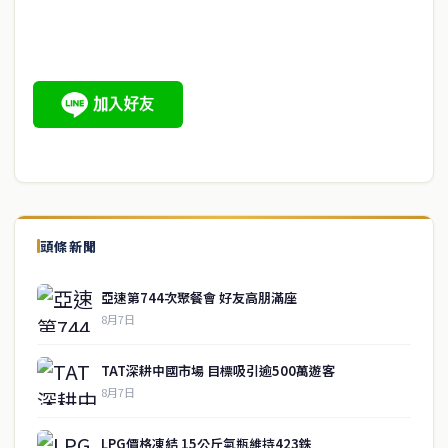
頭條新聞
亞速第744次聚餐會 好友高朋滿座
8月7日
TAT深耕中國市場 目標吸引逾500萬遊客
8月7日
LPG價格凍結 15公斤氣瓶維持423銖