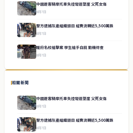
中國遊客騎摩托車失控彎道墜崖 父死女傷
8月7日
警方逮捕灰產組織頭目 經費流轉近5,500萬銖
service@thaichinesenews.com
↑ 回到頂端
8月7日
暖府名校槍擊案 學生槍手自戕 動機待查
8月7日
關於我們
泰國中文新聞（TCN）是一家總部設於曼谷的中文新聞媒體，致力於
報導泰國當地政治、經濟、華人社群與社會時事，為在泰華人讀者提
相關新聞
供即時、客觀、多元的中文新聞內容。
中國遊客騎摩托車失控彎道墜崖 父死女傷
8月7日
快速連結
警方逮捕灰產組織頭目 經費流轉近5,500萬銖
即時
工商
8月7日
政治
美食