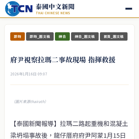
泰國中文新聞
THAI CHINESE NEWS
即時
即時_圖文稿
綜合
綜合_圖文稿
首頁_圖文稿
府尹視察拉瑪二事故現場 指揮救援
2026年1月16日 09:07
（圖片來源thairath）
【泰國新聞報導】拉瑪二路起重機和混凝土
梁坍塌事故後，龍仔厝府府尹阿蒙1月15日