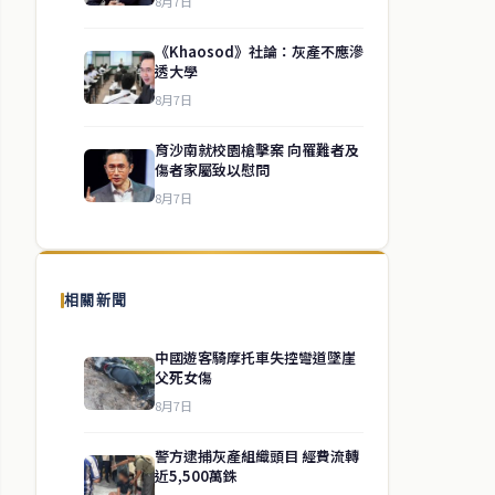
8月7日
《Khaosod》社論：灰產不應滲
透大學
8月7日
育沙南就校園槍擊案 向罹難者及
傷者家屬致以慰問
8月7日
相關新聞
中國遊客騎摩托車失控彎道墜崖
父死女傷
8月7日
警方逮捕灰產組織頭目 經費流轉
近5,500萬銖