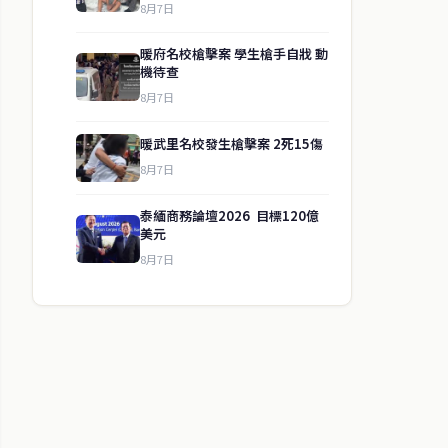
8月7日
暖府名校槍擊案 學生槍手自戕 動
機待查
8月7日
暖武里名校發生槍擊案 2死15傷
8月7日
泰緬商務論壇2026 目標120億
美元
8月7日