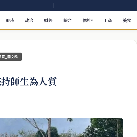
即時
政治
財經
綜合
僑社
工商
美食
▾
首頁_圖文稿
挾持師生為人質