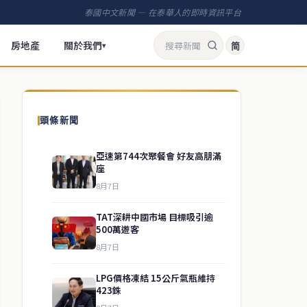
泰國中文新聞 — 在泰華人的即時資訊平台
房地產
關於我們
简
▾
頭條新聞
亞速第744次聚餐會 好友高朋滿
座
8月7日
TAT深耕中國市場 目標吸引逾
500萬遊客
8月7日
LPG價格凍結 15公斤氣瓶維持
423銖