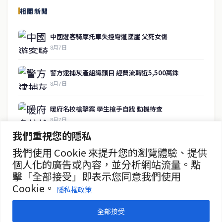
相關新聞
關於我們
中國遊客騎摩托車失控彎道墜崖 父死女傷
泰國中文新聞（TCN）是一家總部設於曼谷的中文新聞媒體，致力於
8月7日
報導泰國當地政治、經濟、華人社群與社會時事，為在泰華人讀者提
供即時、客觀、多元的中文新聞內容。
警方逮捕灰產組織頭目 經費流轉近5,500萬銖
8月7日
快速連結
暖府名校槍擊案 學生槍手自戕 動機待查
即時
工商
8月7日
政治
美食
我們重視您的隱私
財經
房地產
暖武里名校發生槍擊案 2死15傷
綜合
我們使用 Cookie 來提升您的瀏覽體驗、提供
8月7日
個人化的廣告或內容，並分析網站流量。點
聯絡資訊
擊「全部接受」即表示您同意我們使用
MotoGP官宣泰國連續三年辦開幕戰
Cookie。
隱私權政策
歡迎來信洽詢合作事宜
8月7日
或提供新聞線索
全部接受
service@thaichinesenews.com