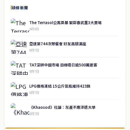
頭條新聞
The Terrasol公寓奠基 緊鄰春武里3大賣場
8月8日
亞速第744次聚餐會 好友高朋滿座
8月7日
TAT深耕中國市場 目標吸引逾500萬遊客
8月7日
LPG價格凍結 15公斤氣瓶維持423銖
8月7日
《Khaosod》社論：灰產不應滲透大學
8月7日
↑ 回到頂端
service@thaichinesenews.com