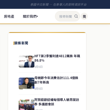
泰國中文新聞 — 在泰華人的即時資訊平台
房地產
關於我們
简
▾
頭條新聞
HFT第2季獲利達4812萬銖 年飆
86.8%
8月6日
母親節今年消費估計111.4億銖
創7年新高
8月6日
阿努庭歡迎緬甸領導人敏昂萊訪
泰 多議題會談