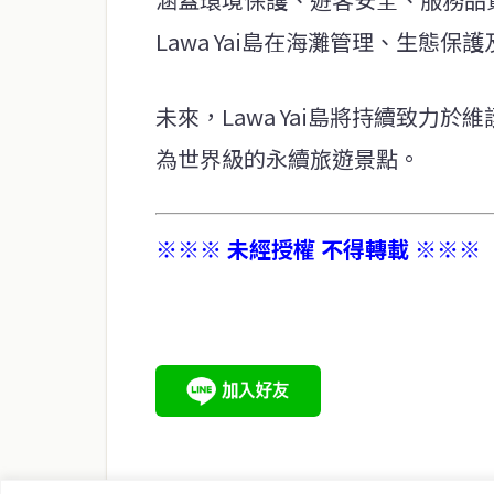
Lawa Yai島在海灘管理、生態
未來，Lawa Yai島將持續致力
為世界級的永續旅遊景點。
※※※ 未經授權 不得轉載 ※※※
service@thaichinesenews.com
關於我們
泰國中文新聞（TCN）是一家總部設於曼谷的中文新聞媒體，
泰國當地政治、經濟、華人社群與社會時事，為在泰華人讀者