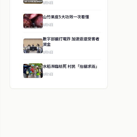
8月6日
山竹果皮5大功效一次看懂
8月6日
數字部嚴打電詐 加速返還受害者
資金
8月6日
水稻瀕臨枯死 村民「抬貓求雨」
8月5日