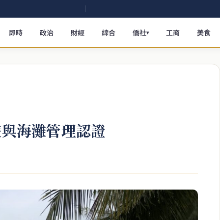
即時
政治
財經
綜合
僑社
工商
美食
▾
O旅遊與海灘管理認證