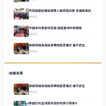
阿努庭歡迎緬甸領導人敏昂萊訪泰 多議題會談
8月6日
中國未向柬提供武器 高度重視中泰關係
service@thaichinesenews.com
↑ 回到頂端
8月6日
單親母親為俄姐弟舉辦追思儀式 痛不欲生
8月6日
關於我們
泰國中文新聞（TCN）是一家總部設於曼谷的中文新聞媒體，致力於
報導泰國當地政治、經濟、華人社群與社會時事，為在泰華人讀者提
相關新聞
供即時、客觀、多元的中文新聞內容。
單親母親為俄姐弟舉辦追思儀式 痛不欲生
8月6日
快速連結
泰國位列全球退休目的地排行榜第4