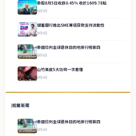
泰股8月5日收跌0.45% 收於1609.78點
8月6日
儲蓄銀行推出SME專項貸款支持流動性
8月6日
泰國位列全球退休目的地排行榜第四
service@thaichinesenews.com
↑ 回到頂端
8月6日
山竹果皮5大功效一次看懂
8月6日
關於我們
泰國中文新聞（TCN）是一家總部設於曼谷的中文新聞媒體，致力於
報導泰國當地政治、經濟、華人社群與社會時事，為在泰華人讀者提
相關新聞
供即時、客觀、多元的中文新聞內容。
泰國位列全球退休目的地排行榜第四
8月6日