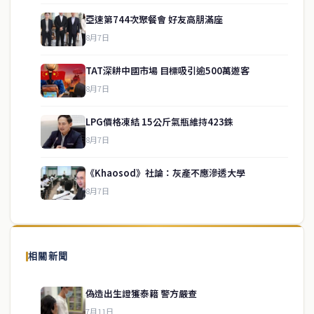
亞速第744次聚餐會 好友高朋滿座
8月7日
TAT深耕中國市場 目標吸引逾500萬遊客
8月7日
LPG價格凍結 15公斤氣瓶維持423銖
service@thaichinesenews.com
↑ 回到頂端
8月7日
《Khaosod》社論：灰產不應滲透大學
8月7日
關於我們
泰國中文新聞（TCN）是一家總部設於曼谷的中文新聞媒體，致力於
報導泰國當地政治、經濟、華人社群與社會時事，為在泰華人讀者提
相關新聞
供即時、客觀、多元的中文新聞內容。
偽造出生證獲泰籍 警方嚴查
7月11日