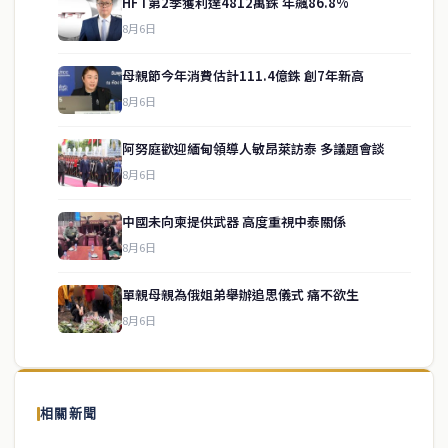
HFT第2季獲利達4812萬銖 年飆86.8%
8月6日
母親節今年消費估計111.4億銖 創7年新高
8月6日
阿努庭歡迎緬甸領導人敏昂萊訪泰 多議題會談
8月6日
中國未向柬提供武器 高度重視中泰關係
service@thaichinesenews.com
↑ 回到頂端
8月6日
單親母親為俄姐弟舉辦追思儀式 痛不欲生
8月6日
關於我們
泰國中文新聞（TCN）是一家總部設於曼谷的中文新聞媒體，致力於
報導泰國當地政治、經濟、華人社群與社會時事，為在泰華人讀者提
相關新聞
供即時、客觀、多元的中文新聞內容。