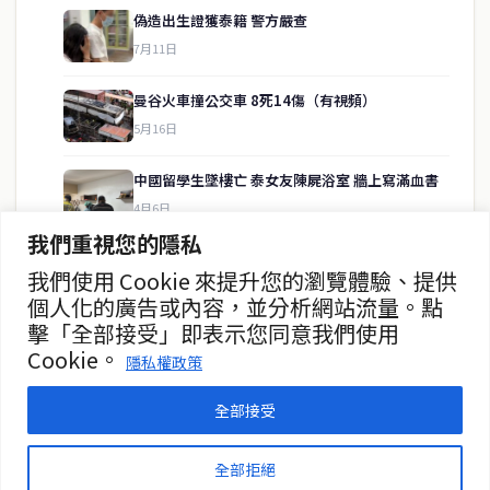
偽造出生證獲泰籍 警方嚴查
7月11日
快速連結
曼谷火車撞公交車 8死14傷（有視頻）
即時
工商
5月16日
政治
美食
財經
房地產
中國留學生墜樓亡 泰女友陳屍浴室 牆上寫滿血書
綜合
4月6日
我們重視您的隱私
5700萬升燃油失蹤 特案廳介入調查
我們使用 Cookie 來提升您的瀏覽體驗、提供
聯絡資訊
4月4日
個人化的廣告或內容，並分析網站流量。點
擊「全部接受」即表示您同意我們使用
歡迎來信洽詢合作事宜
泰王御准阿努庭新內閣 等候公報
Cookie。
或提供新聞線索
隱私權政策
3月31日
service@thaichinesenews.com
全部接受
© 2026 泰國中文新聞 TCN — All Rights Reserved
全部拒絕
THAI CHINESE NEWS