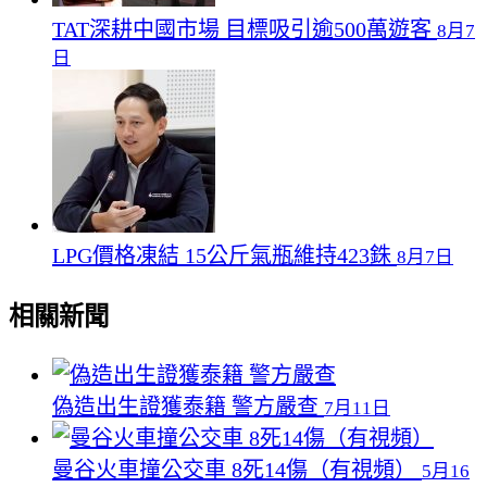
TAT深耕中國市場 目標吸引逾500萬遊客
8月7
日
LPG價格凍結 15公斤氣瓶維持423銖
8月7日
相關新聞
偽造出生證獲泰籍 警方嚴查
7月11日
曼谷火車撞公交車 8死14傷（有視頻）
5月16