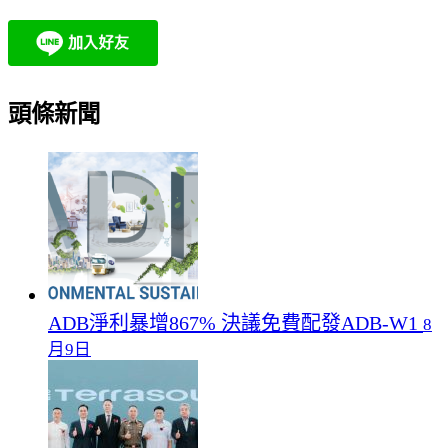
頭條新聞
ADB淨利暴增867% 決議免費配發ADB-W1
8
月9日