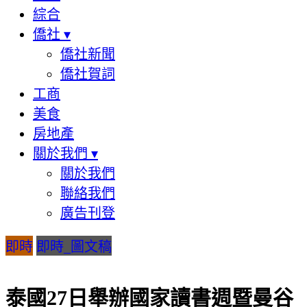
綜合
僑社
▾
僑社新聞
僑社賀詞
工商
美食
房地產
關於我們
▾
關於我們
聯絡我們
廣告刊登
即時
即時_圖文稿
泰國27日舉辦國家讀書週暨曼谷