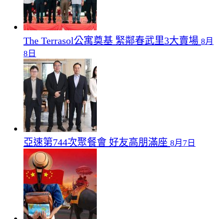
The Terrasol公寓奠基 緊鄰春武里3大賣場
8月
8日
亞速第744次聚餐會 好友高朋滿座
8月7日