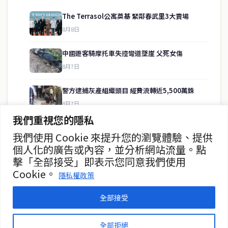
The Terrasol公寓奠基 緊鄰春武里3大賣場
8月8日
快速連結
中國遊客騎摩托車失控彎道墜崖 父死女傷
即時
工商
8月7日
政治
美食
財經
房地產
警方逮捕灰產組織頭目 經費流轉近5,500萬銖
綜合
8月7日
我們重視您的隱私
暖府名校槍擊案 學生槍手自戕 動機待查
我們使用 Cookie 來提升您的瀏覽體驗、提供
聯絡資訊
8月7日
個人化的廣告或內容，並分析網站流量。點
擊「全部接受」即表示您同意我們使用
歡迎來信洽詢合作事宜
暖武里名校發生槍擊案 2死15傷
Cookie。
或提供新聞線索
隱私權政策
8月7日
service@thaichinesenews.com
全部接受
© 2026 泰國中文新聞 TCN — All Rights Reserved
全部拒絕