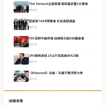
The Terrasol公寓奠基 緊鄰春武里3大賣場
8月8日
亞速第744次聚餐會 好友高朋滿座
8月7日
TAT深耕中國市場 目標吸引逾500萬遊客
8月7日
LPG價格凍結 15公斤氣瓶維持423銖
service@thaichinesenews.com
↑ 回到頂端
8月7日
《Khaosod》社論：灰產不應滲透大學
8月7日
關於我們
泰國中文新聞（TCN）是一家總部設於曼谷的中文新聞媒體，致力於
報導泰國當地政治、經濟、華人社群與社會時事，為在泰華人讀者提
相關新聞
供即時、客觀、多元的中文新聞內容。