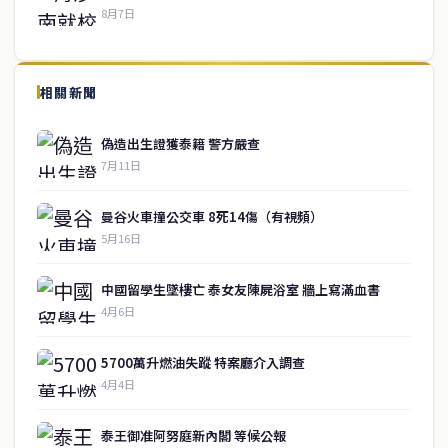
8月7日
↑ 回到頂端
service@thaichinesenews.com
相關新聞
關於我們
偽造出生證獲泰籍 警方嚴查
泰國中文新聞（TCN）是一家總部設於曼谷的中文新聞媒體，致力於
7月11日
報導泰國當地政治、經濟、華人社群與社會時事，為在泰華人讀者提
供即時、客觀、多元的中文新聞內容。
曼谷火車撞公交車 8死14傷（有視頻）
5月16日
快速連結
中國留學生墜樓亡 泰女友陳屍浴室 牆上寫滿血書
即時
工商
4月6日
政治
美食
財經
房地產
5700萬升燃油失蹤 特案廳介入調查
綜合
4月4日
聯絡資訊
泰王御准阿努庭新內閣 等候公報