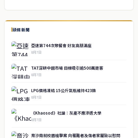
頭條新聞
亞速第744次聚餐會 好友高朋滿座
8月7日
TAT深耕中國市場 目標吸引逾500萬遊客
8月7日
LPG價格凍結 15公斤氣瓶維持423銖
8月7日
《Khaosod》社論：灰產不應滲透大學
8月7日
育沙南就校園槍擊案 向罹難者及傷者家屬致以慰問