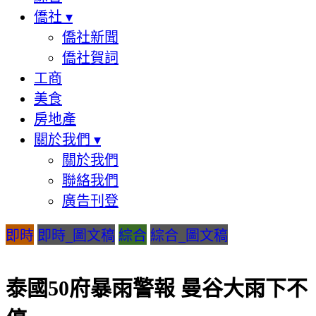
僑社
▾
僑社新聞
僑社賀詞
工商
美食
房地產
關於我們
▾
關於我們
聯絡我們
廣告刊登
即時
即時_圖文稿
綜合
綜合_圖文稿
泰國50府暴雨警報 曼谷大雨下不