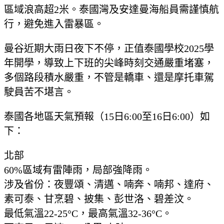
區域浪高超2米。泰國灣及安達曼海船員需謹慎航
行，避免進入雷暴區。
曼谷近期大雨日夜下不停，正值泰國學校2025學
年開學，導致上下班的尖峰時刻交通嚴重堵塞，
多個路段積水嚴重，不管是轎車、還是摩托車駕
駛員苦不堪言。
泰國各地區天氣預報（15日6:00至16日6:00）如
下：
北部
60%區域有雷陣雨，局部強降雨。
涉及省份：夜豐頌、清邁、喃奔、喃邦、達府、
素可泰、甘烹碧、披集、彭世洛、碧差汶。
最低氣溫22-25°C，最高氣溫32-36°C。