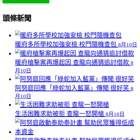
頭條新聞
暖府多所學校加強安檢 校門隨機查包
8月10日
暖府槍擊案再爆起因 查龍向通猜追討借款
8
月10日
阿努庭回應「綠蛇加入藍黨」傳聞 很好笑
8
月10日
生活困難求助被拒 查龍一怒開槍
8月10日