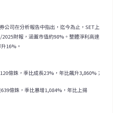
證券公司在分析報告中指出，迄今為止，SET上
2/2025財報，涵蓋市值約98%。整體淨利高達
攀升16%。
20億銖，季比成長23%，年比飆升3,860%；
達639億銖，季比暴增1,084%，年比上揚