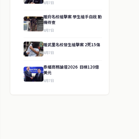
8月7日
暖府名校槍擊案 學生槍手自戕 動
機待查
8月7日
暖武里名校發生槍擊案 2死15傷
8月7日
泰緬商務論壇2026 目標120億
美元
8月7日