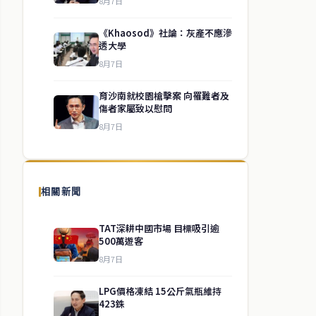
8月7日
《Khaosod》社論：灰產不應滲
透大學
8月7日
育沙南就校園槍擊案 向罹難者及
傷者家屬致以慰問
8月7日
相關新聞
TAT深耕中國市場 目標吸引逾
500萬遊客
8月7日
LPG價格凍結 15公斤氣瓶維持
423銖