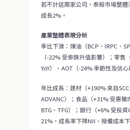
若不計這兩家公司，泰股市場整體淨
成長2%。
產業整體表現分析
季比下滑：煉油（BCP、IRPC、SP
（-22% 受泰銖升值影響）；零售（
YoY）、AOT（-24% 季節性及信
年比成長：建材（+190% 來自SCC一
ADVANC）；食品（+31% 受
BTG、TFG）；銀行（+6% 受
21%，成長率下降NII、撥備成本