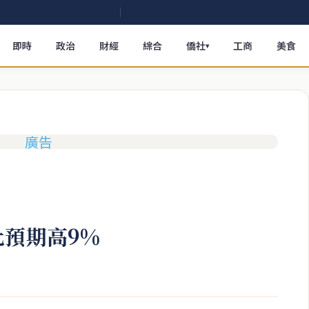
即時
政治
財經
綜合
僑社
工商
美食
▾
比預期高9%