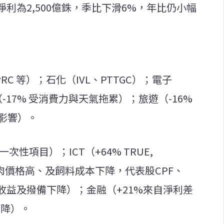
利為2,500億銖，季比下滑6%，年比仍小幅
RC 等）；石化（IVL、PTTGC）；電子
-17% 受消費力與天氣拖累）；旅遊（-16%
心影響）。
次性項目）；ICT（+64% TRUE,
惠豬肉價格高、及飼料成本下降，代表股CPF、
投資收益及撥備下降）；金融（+21%來自淨利差
下降）。