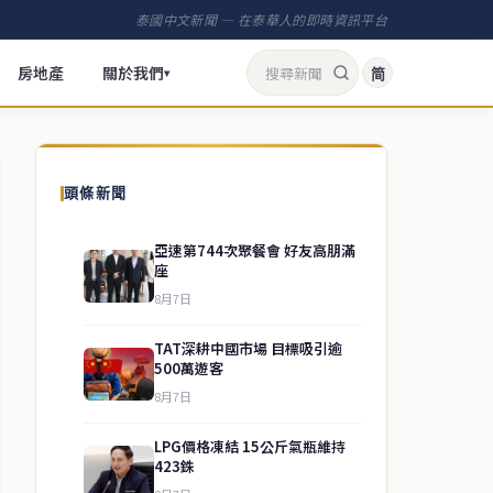
泰國中文新聞 — 在泰華人的即時資訊平台
房地產
關於我們
简
▾
頭條新聞
亞速第744次聚餐會 好友高朋滿
座
8月7日
TAT深耕中國市場 目標吸引逾
500萬遊客
8月7日
LPG價格凍結 15公斤氣瓶維持
423銖