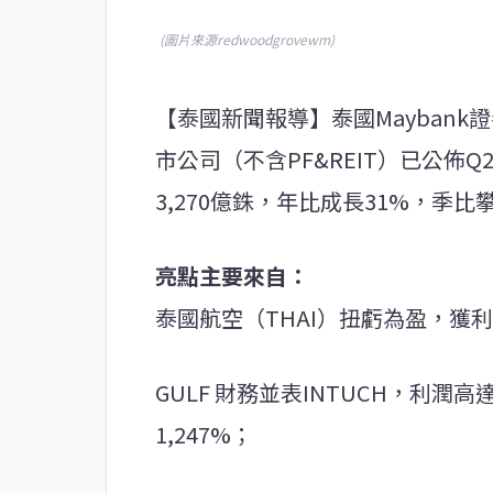
(圖片來源redwoodgrovewm)
【泰國新聞報導】泰國Maybank
市公司（不含PF&REIT）已公佈Q
3,270億銖，年比成長31%，季比
亮點主要來自：
泰國航空（THAI）扭虧為盈，獲利1
GULF 財務並表INTUCH，利潤高
1,247%；