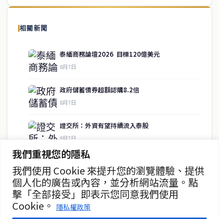
泰國中文新聞（TCN）是一家總部設於曼谷的中文新聞媒體，致力於
報導泰國當地政治、經濟、華人社群與社會時事，為在泰華人讀者提
相關新聞
供即時、客觀、多元的中文新聞內容。
泰緬商務論壇2026 目標120億美元
8月7日
快速連結
政府儲蓄債券超額認購8.2倍
即時
工商
8月7日
政治
美食
財經
房地產
證交所：外資有望持續流入泰股
綜合
8月7日
我們重視您的隱私
10月16日起托運行李須遵守新規
我們使用 Cookie 來提升您的瀏覽體驗、提供
聯絡資訊
8月7日
個人化的廣告或內容，並分析網站流量。點
擊「全部接受」即表示您同意我們使用
歡迎來信洽詢合作事宜
泰股8月6日收漲0.30% 報1614點
Cookie。
或提供新聞線索
隱私權政策
8月7日