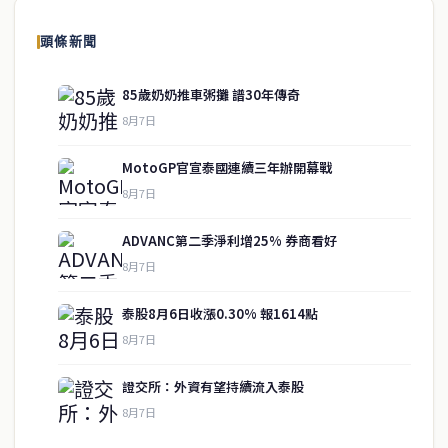
頭條新聞
85歲奶奶推車粥攤 譜30年傳奇
8月7日
MotoGP官宣泰國連續三年辦開幕戰
8月7日
ADVANC第二季淨利增25% 券商看好
8月7日
泰股8月6日收漲0.30% 報1614點
service@thaichinesenews.com
↑ 回到頂端
8月7日
證交所：外資有望持續流入泰股
8月7日
關於我們