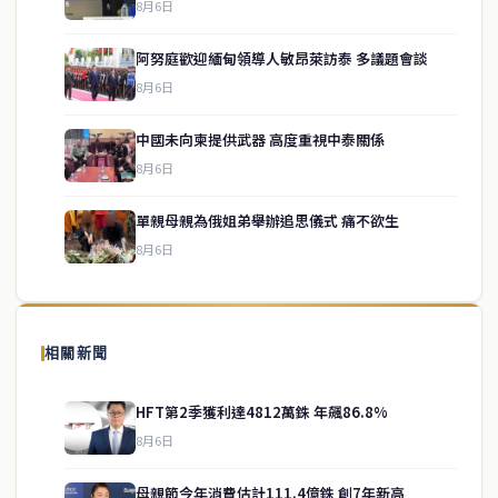
8月6日
阿努庭歡迎緬甸領導人敏昂萊訪泰 多議題會談
8月6日
中國未向柬提供武器 高度重視中泰關係
service@thaichinesenews.com
↑ 回到頂端
8月6日
單親母親為俄姐弟舉辦追思儀式 痛不欲生
8月6日
關於我們
泰國中文新聞（TCN）是一家總部設於曼谷的中文新聞媒體，致力於
報導泰國當地政治、經濟、華人社群與社會時事，為在泰華人讀者提
相關新聞
供即時、客觀、多元的中文新聞內容。
HFT第2季獲利達4812萬銖 年飆86.8%
8月6日
快速連結
母親節今年消費估計111.4億銖 創7年新高