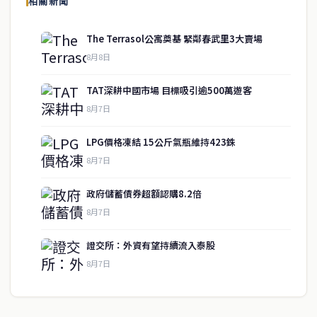
相關新聞
供即時、客觀、多元的中文新聞內容。
The Terrasol公寓奠基 緊鄰春武里3大賣場
8月8日
快速連結
TAT深耕中國市場 目標吸引逾500萬遊客
即時
工商
8月7日
政治
美食
財經
房地產
LPG價格凍結 15公斤氣瓶維持423銖
綜合
8月7日
政府儲蓄債券超額認購8.2倍
聯絡資訊
8月7日
歡迎來信洽詢合作事宜
證交所：外資有望持續流入泰股
或提供新聞線索
8月7日
service@thaichinesenews.com