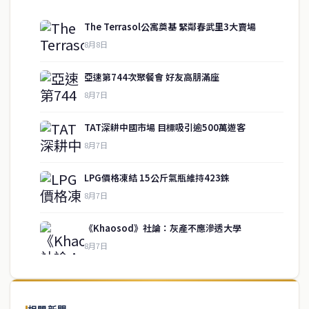
The Terrasol公寓奠基 緊鄰春武里3大賣場
8月8日
亞速第744次聚餐會 好友高朋滿座
8月7日
TAT深耕中國市場 目標吸引逾500萬遊客
8月7日
LPG價格凍結 15公斤氣瓶維持423銖
service@thaichinesenews.com
↑ 回到頂端
8月7日
《Khaosod》社論：灰產不應滲透大學
8月7日
關於我們
泰國中文新聞（TCN）是一家總部設於曼谷的中文新聞媒體，致力於
報導泰國當地政治、經濟、華人社群與社會時事，為在泰華人讀者提