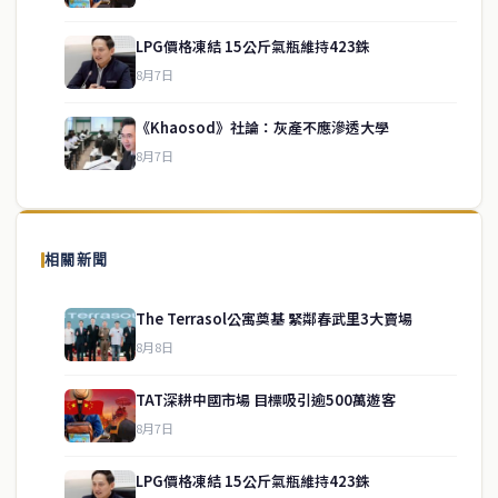
LPG價格凍結 15公斤氣瓶維持423銖
service@thaichinesenews.com
↑ 回到頂端
8月7日
《Khaosod》社論：灰產不應滲透大學
8月7日
關於我們
泰國中文新聞（TCN）是一家總部設於曼谷的中文新聞媒體，致力於
報導泰國當地政治、經濟、華人社群與社會時事，為在泰華人讀者提
相關新聞
供即時、客觀、多元的中文新聞內容。
The Terrasol公寓奠基 緊鄰春武里3大賣場
8月8日
快速連結
TAT深耕中國市場 目標吸引逾500萬遊客
即時
工商
8月7日
政治
美食
財經
房地產
LPG價格凍結 15公斤氣瓶維持423銖