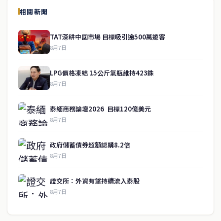
相關新聞
關於我們
TAT深耕中國市場 目標吸引逾500萬遊客
泰國中文新聞（TCN）是一家總部設於曼谷的中文新聞媒體，致力於
8月7日
報導泰國當地政治、經濟、華人社群與社會時事，為在泰華人讀者提
供即時、客觀、多元的中文新聞內容。
LPG價格凍結 15公斤氣瓶維持423銖
8月7日
快速連結
泰緬商務論壇2026 目標120億美元
即時
工商
8月7日
政治
美食
財經
房地產
政府儲蓄債券超額認購8.2倍
綜合
8月7日
聯絡資訊
證交所：外資有望持續流入泰股
歡迎來信洽詢合作事宜
8月7日
或提供新聞線索
service@thaichinesenews.com