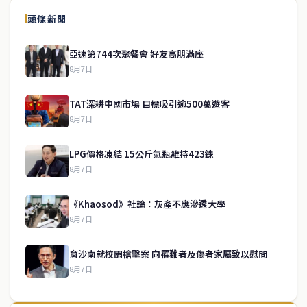
頭條新聞
亞速第744次聚餐會 好友高朋滿座
8月7日
TAT深耕中國市場 目標吸引逾500萬遊客
8月7日
LPG價格凍結 15公斤氣瓶維持423銖
8月7日
《Khaosod》社論：灰產不應滲透大學
8月7日
育沙南就校園槍擊案 向罹難者及傷者家屬致以慰問
8月7日
↑ 回到頂端
service@thaichinesenews.com