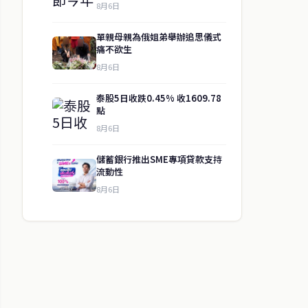
8月6日
單親母親為俄姐弟舉辦追思儀式
痛不欲生
8月6日
泰股5日收跌0.45% 收1609.78
點
8月6日
儲蓄銀行推出SME專項貸款支持
流動性
8月6日