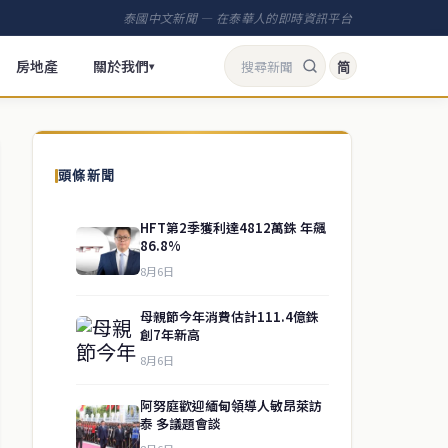
泰國中文新聞 — 在泰華人的即時資訊平台
房地產
關於我們
简
▾
頭條新聞
HFT第2季獲利達4812萬銖 年飆
86.8%
8月6日
母親節今年消費估計111.4億銖
創7年新高
8月6日
阿努庭歡迎緬甸領導人敏昂萊訪
泰 多議題會談