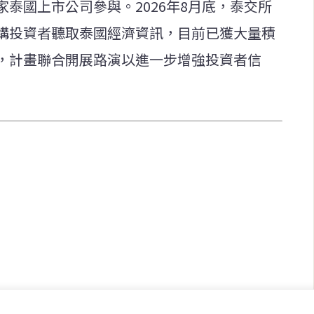
家泰國上市公司參與。2026年8月底，泰交所
構投資者聽取泰國經濟資訊，目前已獲大量積
，計畫聯合開展路演以進一步增強投資者信
快速連結
致力於報導
即時
工商
提供即
政治
美食
財經
房地產