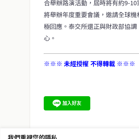
合舉辦路演活動，屆時將有約9-10
將舉辦年度重要會議，邀請全球機
極回應。泰交所還正與財政部協調
心。
※※※ 未經授權 不得轉載 ※※※
service@thaichinesenews.com
關於我們
泰國中文新聞（TCN）是一家總部設於曼谷的中文新聞媒體，
泰國當地政治、經濟、華人社群與社會時事，為在泰華人讀者
時、客觀、多元的中文新聞內容。
我們重視您的隱私