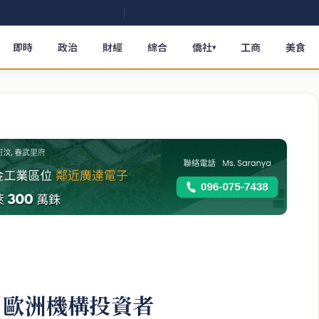
即時
政治
財經
綜合
僑社
工商
美食
▾
引歐洲機構投資者