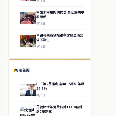
8月6日
中國未向柬提供武器 高度重視中
泰關係
8月6日
單親母親為俄姐弟舉辦追思儀式
痛不欲生
8月6日
相關新聞
HFT第2季獲利達4812萬銖 年飆
86.8%
8月6日
母親節今年消費估計111.4億銖
創7年新高