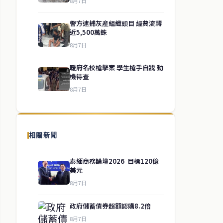
8月7日
警方逮捕灰產組織頭目 經費流轉
近5,500萬銖
8月7日
暖府名校槍擊案 學生槍手自戕 動
機待查
8月7日
相關新聞
泰緬商務論壇2026 目標120億
美元
8月7日
政府儲蓄債券超額認購8.2倍
8月7日