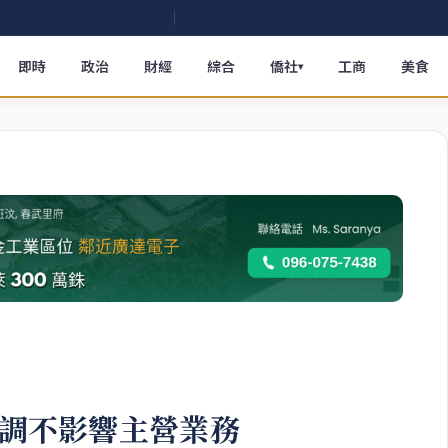
即時
政治
財經
綜合
僑社
工商
美食
▾
強調不影響主營業務