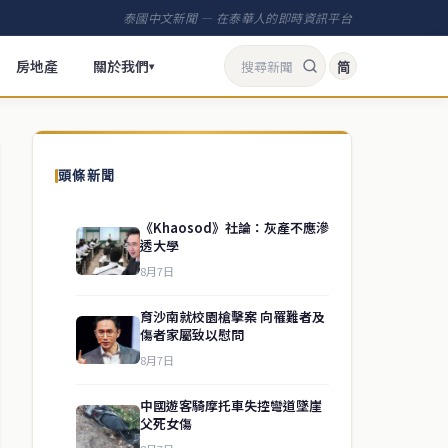
泰國中文新聞 — 在泰華人的即時資訊平台
房地產
關於我們
简
▾
頭條新聞
《Khaosod》社論：灰產不應滲
透大學
8月7日
育沙南就校園槍擊案 向罹難者及
傷者家屬致以慰問
8月7日
中國遊客騎摩托車失控彎道墜崖
父死女傷