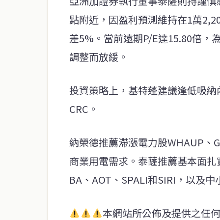
亞洲加證券執行董事泰薩則持謹慎態度
點附近，因盈利預測維持在1萬2,20
差5%。當前遠期P/E達15.80
調整而放緩。
投資策略上，基特蓬建議逢低吸納內需股
CRC。
納榮德推薦滯漲電力股WHAUP、GU
商業用電需求。泰薩推薦基本面扎實且
BA、AOT、SPALI和SIRI，以
本網站所公佈及提供之任