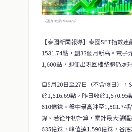
（圖片來源efinance）
【泰國新聞報導】泰國SET指數連
1581.74點，創33個月新高。
1,600點，即便出現回檔整體仍處
自5月20日至27日（不含假日），
於1,516.69點，昨日收於1,570
610億銖。盤中最高沖至1,581.74
錄。若從年初計算，累計最大漲幅達3
635億銖，峰值達1,590億銖，谷