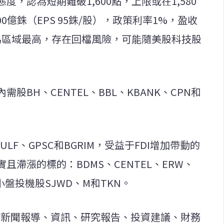
，認為短期難破1,600點，上限或在1,580
0億銖（EPS 95銖/股），政策利率1%，盈收
倍，為區域最高，存在回檔風險，可能隨美股科技股
BH、CENTEL、BBL、KBANK、CPN和
LF、GPSC和BGRIM，受益于FDI增加帶動的
滯漲的標的：BDMS、CENTEL、ERW、
及中小盤投機股SJWD、M和TKN。
何新聞報導、資訊、研究報告、投資建議、財務