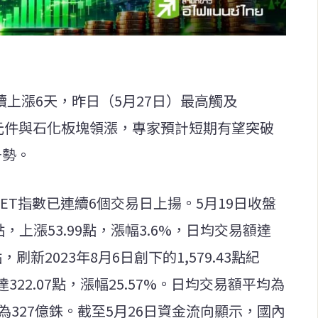
續上漲6天，昨日（5月27日）最高觸及
電子元件與石化板塊領漲，專家預計短期有望突破
升勢。
SET指數已連續6個交易日上揚。5月19日收盤
.95點，上漲53.99點，漲幅3.6%，日均交易額達
點，刷新2023年8月6日創下的1,579.43點紀
22.07點，漲幅25.57%。日均交易額平均為
底為327億銖。截至5月26日資金流向顯示，國內