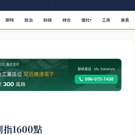
即時
政治
財經
綜合
僑社
工商
美食
▾
指1600點