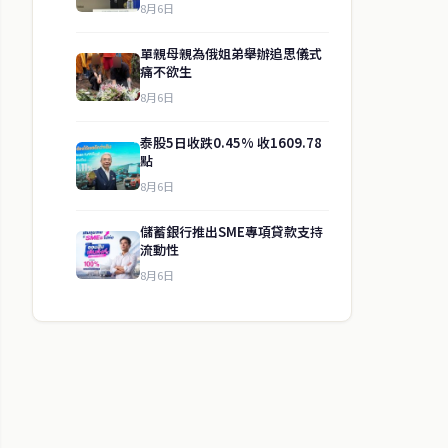
8月6日
單親母親為俄姐弟舉辦追思儀式
痛不欲生
8月6日
泰股5日收跌0.45% 收1609.78
點
8月6日
儲蓄銀行推出SME專項貸款支持
流動性
8月6日