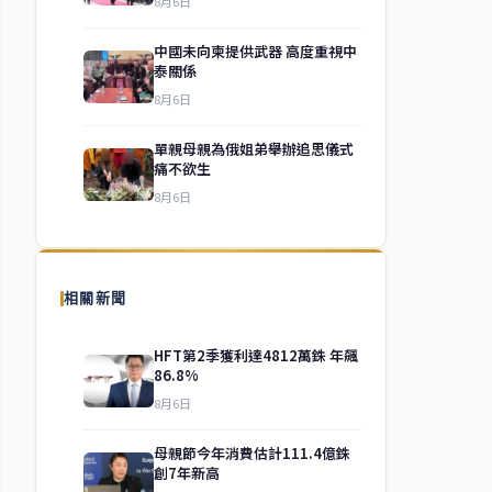
8月6日
中國未向柬提供武器 高度重視中
泰關係
8月6日
單親母親為俄姐弟舉辦追思儀式
痛不欲生
8月6日
相關新聞
HFT第2季獲利達4812萬銖 年飆
86.8%
8月6日
母親節今年消費估計111.4億銖
創7年新高