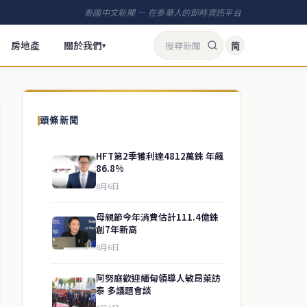
泰國中文新聞 — 在泰華人的即時資訊平台
房地產
關於我們
简
▾
頭條新聞
HFT第2季獲利達4812萬銖 年飆
86.8%
8月6日
母親節今年消費估計111.4億銖
創7年新高
8月6日
阿努庭歡迎緬甸領導人敏昂萊訪
泰 多議題會談