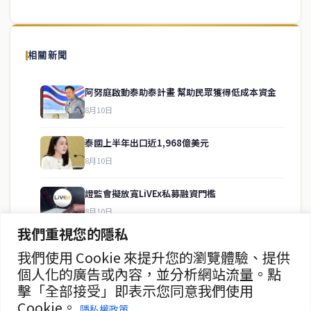
泰國中文新聞（TCN）是一家總部設於曼谷的中文新聞媒體，致力於
報導泰國當地政治、經濟、華人社群與社會時事，為在泰華人讀者提
相關新聞
供即時、客觀、多元的中文新聞內容。
阿努庭啟動泰助泰計畫 幫助民眾獲得低成本資金
8月10日
快速連結
泰國上半年出口近1,968億美元
即時
工商
8月10日
政治
美食
財經
房地產
證監會擬放寬LiVEx私募融資門檻
綜合
8月10日
我們重視您的隱私
美諾國際上半年淨利39.57億銖
我們使用 Cookie 來提升您的瀏覽體驗、提供
聯絡資訊
8月10日
個人化的廣告或內容，並分析網站流量。點
擊「全部接受」即表示您同意我們使用
歡迎來信洽詢合作事宜
ADB淨利暴增867% 決議免費配發ADB-W1
Cookie。
或提供新聞線索
隱私權政策