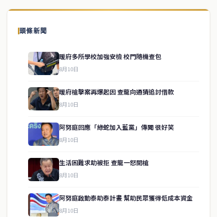
頭條新聞
暖府多所學校加強安檢 校門隨機查包
8月10日
暖府槍擊案再爆起因 查龍向通猜追討借款
8月10日
阿努庭回應「綠蛇加入藍黨」傳聞 很好笑
8月10日
生活困難求助被拒 查龍一怒開槍
service@thaichinesenews.com
↑ 回到頂端
8月10日
阿努庭啟動泰助泰計畫 幫助民眾獲得低成本資金
8月10日
關於我們