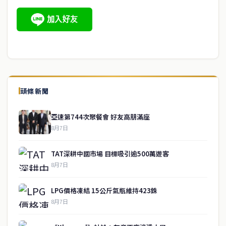
頭條新聞
亞速第744次聚餐會 好友高朋滿座
8月7日
TAT深耕中國市場 目標吸引逾500萬遊客
8月7日
LPG價格凍結 15公斤氣瓶維持423銖
8月7日