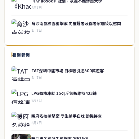
《Khaosod》社論：灰產不應滲透大學
8月7日
育沙南就校園槍擊案 向罹難者及傷者家屬致以慰問
8月7日
↑ 回到頂端
service@thaichinesenews.com
相關新聞
關於我們
TAT深耕中國市場 目標吸引逾500萬遊客
泰國中文新聞（TCN）是一家總部設於曼谷的中文新聞媒體，致力於
8月7日
報導泰國當地政治、經濟、華人社群與社會時事，為在泰華人讀者提
供即時、客觀、多元的中文新聞內容。
LPG價格凍結 15公斤氣瓶維持423銖
8月7日
快速連結
暖府名校槍擊案 學生槍手自戕 動機待查
即時
工商
8月7日
政治
美食
財經
房地產
暖武里名校發生槍擊案 2死15傷