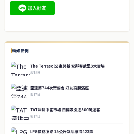
頭條新聞
The Terrasol公寓奠基 緊鄰春武里3大賣場
8月8日
亞速第744次聚餐會 好友高朋滿座
8月7日
TAT深耕中國市場 目標吸引逾500萬遊客
8月7日
LPG價格凍結 15公斤氣瓶維持423銖