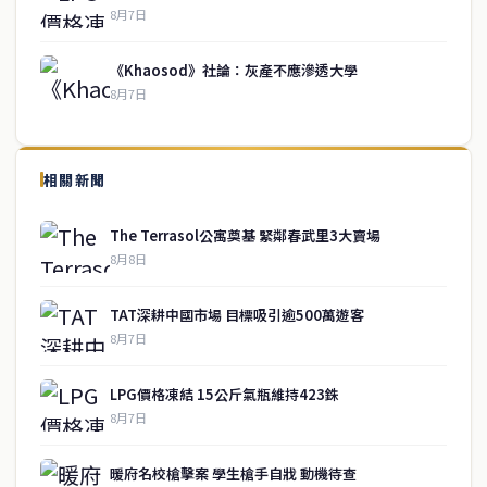
8月7日
《Khaosod》社論：灰產不應滲透大學
8月7日
↑ 回到頂端
service@thaichinesenews.com
相關新聞
關於我們
The Terrasol公寓奠基 緊鄰春武里3大賣場
泰國中文新聞（TCN）是一家總部設於曼谷的中文新聞媒體，致力於
8月8日
報導泰國當地政治、經濟、華人社群與社會時事，為在泰華人讀者提
供即時、客觀、多元的中文新聞內容。
TAT深耕中國市場 目標吸引逾500萬遊客
8月7日
快速連結
LPG價格凍結 15公斤氣瓶維持423銖
即時
工商
8月7日
政治
美食
財經
房地產
暖府名校槍擊案 學生槍手自戕 動機待查
綜合