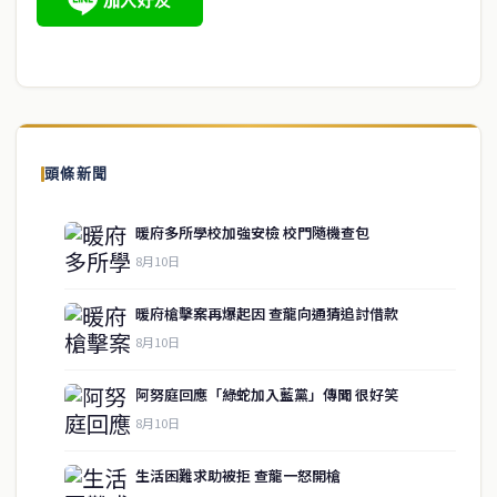
頭條新聞
暖府多所學校加強安檢 校門隨機查包
8月10日
暖府槍擊案再爆起因 查龍向通猜追討借款
8月10日
阿努庭回應「綠蛇加入藍黨」傳聞 很好笑
8月10日
生活困難求助被拒 查龍一怒開槍