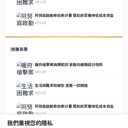
service@thaichinesenews.com
↑ 回到頂端
8月10日
阿努庭啟動泰助泰計畫 幫助民眾獲得低成本資金
8月10日
關於我們
泰國中文新聞（TCN）是一家總部設於曼谷的中文新聞媒體，致力於
報導泰國當地政治、經濟、華人社群與社會時事，為在泰華人讀者提
相關新聞
供即時、客觀、多元的中文新聞內容。
暖府槍擊案再爆起因 查龍向通猜追討借款
8月10日
快速連結
生活困難求助被拒 查龍一怒開槍
即時
工商
8月10日
政治
美食
財經
房地產
阿努庭啟動泰助泰計畫 幫助民眾獲得低成本資金
綜合
8月10日
我們重視您的隱私
阿努庭緊急指示收緊槍枝管控 討論軍警人事調動