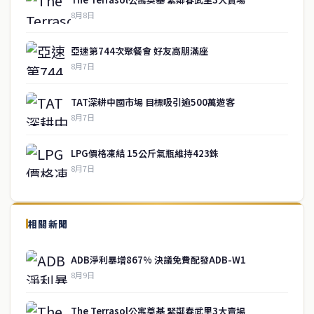
8月8日
亞速第744次聚餐會 好友高朋滿座
8月7日
TAT深耕中國市場 目標吸引逾500萬遊客
8月7日
LPG價格凍結 15公斤氣瓶維持423銖
8月7日
↑ 回到頂端
service@thaichinesenews.com
相關新聞
關於我們
ADB淨利暴增867% 決議免費配發ADB-W1
泰國中文新聞（TCN）是一家總部設於曼谷的中文新聞媒體，致力於
8月9日
報導泰國當地政治、經濟、華人社群與社會時事，為在泰華人讀者提
供即時、客觀、多元的中文新聞內容。
The Terrasol公寓奠基 緊鄰春武里3大賣場