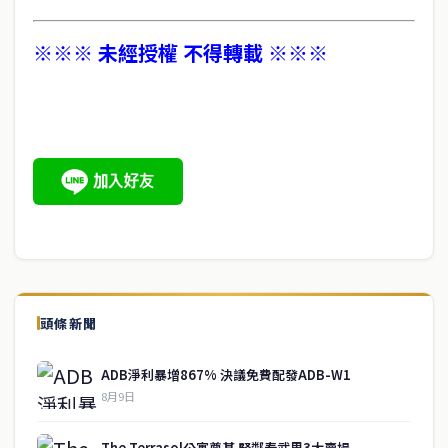
※※※ 未經授權 不得轉載 ※※※
頭條新聞
ADB淨利暴增867% 決議免費配發ADB-W1
8月9日
The Terrasol公寓奠基 緊鄰春武里3大賣場