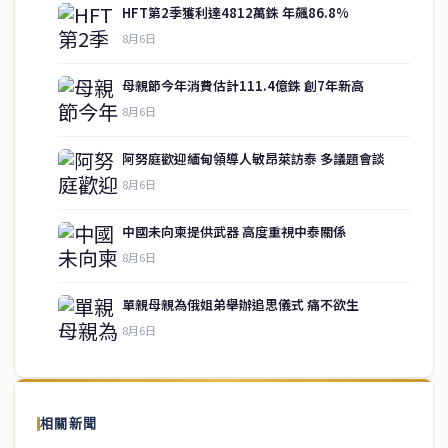
HFT第2季獲利達4812萬銖 年飆86.8%
8月6日
母親節今年消費估計111.4億銖 創7年新高
8月6日
阿努庭歡迎緬甸領導人敏昂萊訪泰 多議題會談
8月6日
中國未向柬提供武器 高度重視中泰關係
service@thaichinesenews.com
↑ 回到頂端
8月6日
單親母親為俄姐弟舉辦追思儀式 痛不欲生
8月6日
關於我們
泰國中文新聞（TCN）是一家總部設於曼谷的中文新聞媒體，致力於
報導泰國當地政治、經濟、華人社群與社會時事，為在泰華人讀者提
相關新聞
供即時、客觀、多元的中文新聞內容。