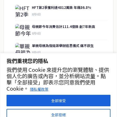
HFT第2季獲利達4812萬銖 年飆86.8%
8月6日
快速連結
母親節今年消費估計111.4億銖 創7年新高
即時
工商
8月6日
政治
美食
財經
房地產
單親母親為俄姐弟舉辦追思儀式 痛不欲生
綜合
8月6日
我們重視您的隱私
泰股5日收跌0.45% 收1609.78點
我們使用 Cookie 來提升您的瀏覽體驗、提供
聯絡資訊
8月6日
個人化的廣告或內容，並分析網站流量。點
擊「全部接受」即表示您同意我們使用
歡迎來信洽詢合作事宜
儲蓄銀行推出SME專項貸款支持流動性
Cookie。
或提供新聞線索
隱私權政策
8月6日
service@thaichinesenews.com
全部接受
© 2026 泰國中文新聞 TCN — All Rights Reserved
全部拒絕