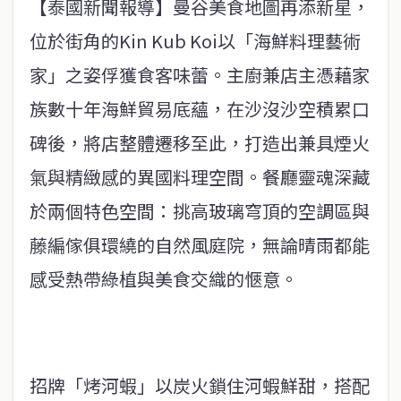
【泰國新聞報導】曼谷美食地圖再添新星，
位於街角的Kin Kub Koi以「海鮮料理藝術
家」之姿俘獲食客味蕾。主廚兼店主憑藉家
族數十年海鮮貿易底蘊，在沙沒沙空積累口
碑後，將店整體遷移至此，打造出兼具煙火
氣與精緻感的異國料理空間。餐廳靈魂深藏
於兩個特色空間：挑高玻璃穹頂的空調區與
藤編傢俱環繞的自然風庭院，無論晴雨都能
感受熱帶綠植與美食交織的愜意。
招牌「烤河蝦」以炭火鎖住河蝦鮮甜，搭配