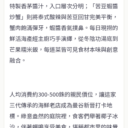
特製香茅醬汁，入口層次分明；「苦豆蝦醬
炒蟹」則將泰式酸辣與苦豆回甘完美平衡，
蟹肉飽滿彈牙，蝦醬香氣撲鼻。每日現撈的
鮮活海產經主廚巧手演繹，從冬陰功湯底到
芒果糯米飯，每道菜皆可見食材本味與創意
融合。
人均消費約300-500銖的親民價位，讓這家
三代傳承的海鮮老店成為曼谷新晉打卡地
標。綠意盎然的庭院裡，食客們舉著椰子冰
沙，伴著蟬鳴享受美食，堪稱都市里的味覺