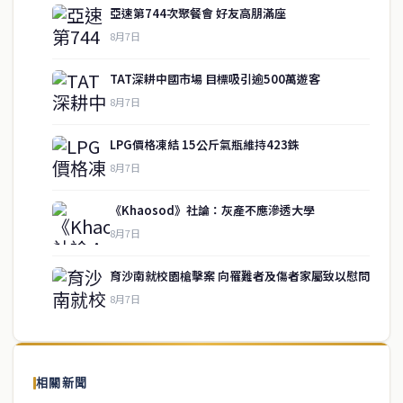
亞速第744次聚餐會 好友高朋滿座
8月7日
TAT深耕中國市場 目標吸引逾500萬遊客
8月7日
LPG價格凍結 15公斤氣瓶維持423銖
8月7日
《Khaosod》社論：灰產不應滲透大學
service@thaichinesenews.com
↑ 回到頂端
8月7日
育沙南就校園槍擊案 向罹難者及傷者家屬致以慰問
8月7日
關於我們
泰國中文新聞（TCN）是一家總部設於曼谷的中文新聞媒體，致力於
報導泰國當地政治、經濟、華人社群與社會時事，為在泰華人讀者提
相關新聞
供即時、客觀、多元的中文新聞內容。