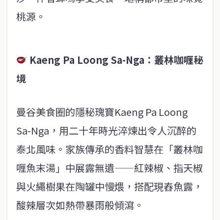
桃源。
Kaeng Pa Loong Sa-Nga：
叢林咖喱秘
境​
曼谷美食圈的隱秘瑰寶Kaeng Pa Loong
Sa-Nga，用二十年時光淬煉出令人沉醉的
泰北風味。家族傳承的香料智慧在「叢林咖
喱魚末湯」中展露無遺——紅辣椒、指天椒
與火繩樹果在陶罐中慢煨，搭配現舂魚露，
酸辣層次如熱帶暴雨般傾瀉。