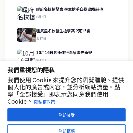
暖府名校槍擊案 學生槍手自戕 動機待查
8月7日
快速連結
暖武里名校發生槍擊案 2死15傷
即時
工商
8月7日
政治
美食
財經
房地產
10月16日起托運行李須遵守新規
綜合
8月7日
我們重視您的隱私
泰緬商務論壇2026 目標120億美元
我們使用 Cookie 來提升您的瀏覽體驗、提供
聯絡資訊
8月7日
個人化的廣告或內容，並分析網站流量。點
擊「全部接受」即表示您同意我們使用
歡迎來信洽詢合作事宜
單親母親為俄姐弟舉辦追思儀式 痛不欲生
Cookie。
或提供新聞線索
隱私權政策
8月6日
service@thaichinesenews.com
全部接受
© 2026 泰國中文新聞 TCN — All Rights Reserved
全部拒絕