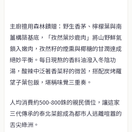
主廚擅用森林饋贈：野生香茅、檸檬葉與南
薑構築基底，「孜然葉炒鹿肉」將山野鮮氣
鎖入嫩肉，孜然籽的煙熏與椰糖的甘潤達成
絕妙平衡。每日現熬的香料油潑入冬陰功
湯，酸辣中泛著香菜籽的微苦，搭配炭烤羅
望子葉包飯，堪稱味覺三重奏。
人均消費約500-800銖的親民價位，讓這家
三代傳承的泰北菜館成為都市人逃離喧囂的
舌尖綠洲。