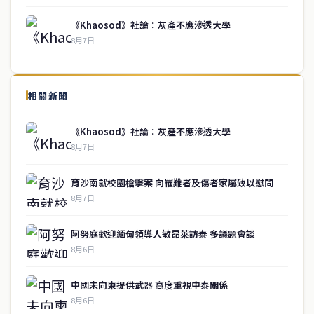
《Khaosod》社論：灰產不應滲透大學
8月7日
↑ 回到頂端
service@thaichinesenews.com
相關新聞
關於我們
《Khaosod》社論：灰產不應滲透大學
泰國中文新聞（TCN）是一家總部設於曼谷的中文新聞媒體，致力於
8月7日
報導泰國當地政治、經濟、華人社群與社會時事，為在泰華人讀者提
供即時、客觀、多元的中文新聞內容。
育沙南就校園槍擊案 向罹難者及傷者家屬致以慰問
8月7日
快速連結
阿努庭歡迎緬甸領導人敏昂萊訪泰 多議題會談
即時
工商
8月6日
政治
美食
財經
房地產
中國未向柬提供武器 高度重視中泰關係
綜合
8月6日