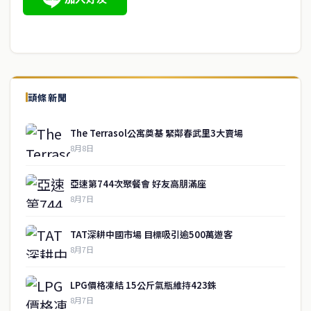
頭條新聞
The Terrasol公寓奠基 緊鄰春武里3大賣場
8月8日
亞速第744次聚餐會 好友高朋滿座
8月7日
TAT深耕中國市場 目標吸引逾500萬遊客
8月7日
LPG價格凍結 15公斤氣瓶維持423銖
8月7日