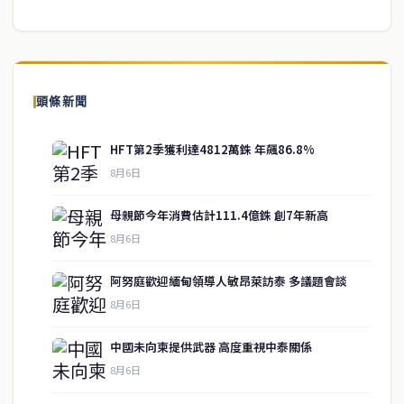
頭條新聞
HFT第2季獲利達4812萬銖 年飆86.8%
8月6日
母親節今年消費估計111.4億銖 創7年新高
8月6日
阿努庭歡迎緬甸領導人敏昂萊訪泰 多議題會談
8月6日
中國未向柬提供武器 高度重視中泰關係
service@thaichinesenews.com
↑ 回到頂端
8月6日