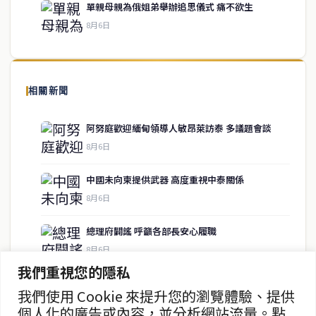
單親母親為俄姐弟舉辦追思儀式 痛不欲生
8月6日
關於我們
泰國中文新聞（TCN）是一家總部設於曼谷的中文新聞媒體，致力於
報導泰國當地政治、經濟、華人社群與社會時事，為在泰華人讀者提
相關新聞
供即時、客觀、多元的中文新聞內容。
阿努庭歡迎緬甸領導人敏昂萊訪泰 多議題會談
8月6日
快速連結
中國未向柬提供武器 高度重視中泰關係
即時
工商
8月6日
政治
美食
財經
房地產
總理府闢謠 呼籲各部長安心履職
綜合
8月6日
我們重視您的隱私
素裡亞否認退出政壇傳聞
我們使用 Cookie 來提升您的瀏覽體驗、提供
聯絡資訊
8月6日
個人化的廣告或內容，並分析網站流量。點