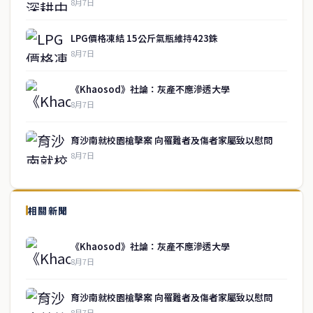
8月7日
LPG價格凍結 15公斤氣瓶維持423銖
8月7日
《Khaosod》社論：灰產不應滲透大學
8月7日
育沙南就校園槍擊案 向罹難者及傷者家屬致以慰問
8月7日
↑ 回到頂端
service@thaichinesenews.com
相關新聞
關於我們
《Khaosod》社論：灰產不應滲透大學
泰國中文新聞（TCN）是一家總部設於曼谷的中文新聞媒體，致力於
8月7日
報導泰國當地政治、經濟、華人社群與社會時事，為在泰華人讀者提
供即時、客觀、多元的中文新聞內容。
育沙南就校園槍擊案 向罹難者及傷者家屬致以慰問
8月7日