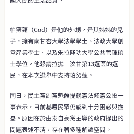
國人民的生活品質。
帕努蓬（God）是他的外甥，是其姊姊的兒
子，擁有南甘杏大學法學學士、法政大學創
意產業學士、以及朱拉隆功大學公共管理碩
士學位。他懇請拉拋—汶甘第13選區的選
民，在本次選舉中支持帕努蓬。
同日，民主黨副黨魁薩提就憲法修憲公投一
事表示，目前基層民眾仍感到十分困惑與擔
憂。原因在於由泰自豪黨主導的政府提出的
問題表述不清，存在著多種解讀空間。