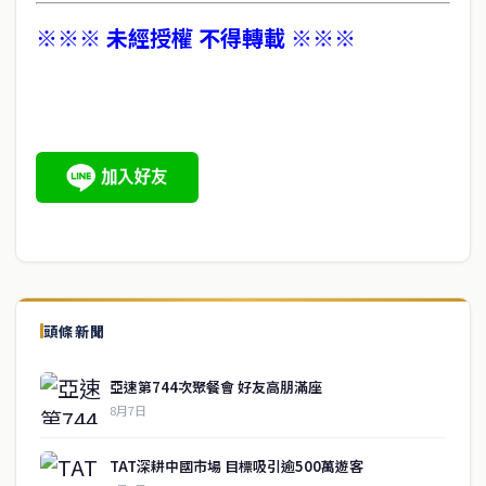
※※※ 未經授權 不得轉載 ※※※
頭條新聞
亞速第744次聚餐會 好友高朋滿座
8月7日
TAT深耕中國市場 目標吸引逾500萬遊客