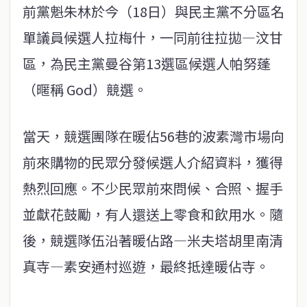
前黨魁朱林於今（18日）與民主黨不分區名
單議員候選人拉梅什，一同前往拉拋—汶甘
區，為民主黨曼谷第13選區候選人帕努蓬
（暱稱 God）競選。
當天，競選團隊在暖佔56巷的波素灣市場向
前來購物的民眾分發候選人介紹資料，獲得
熱烈回應。不少民眾前來問候、合照、握手
並獻花鼓勵，有人還送上零食和飲用水。隨
後，競選隊伍沿著暖佔路—米夫塔胡里南清
真寺—素安通村巡遊，最終抵達暖佔寺。