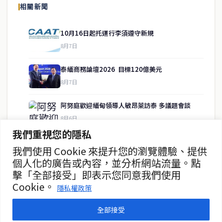
相關新聞
供即時、客觀、多元的中文新聞內容。
10月16日起托運行李須遵守新規
8月7日
快速連結
泰緬商務論壇2026 目標120億美元
即時
工商
8月7日
政治
美食
財經
房地產
阿努庭歡迎緬甸領導人敏昂萊訪泰 多議題會談
綜合
8月6日
我們重視您的隱私
中國未向柬提供武器 高度重視中泰關係
我們使用 Cookie 來提升您的瀏覽體驗、提供
聯絡資訊
8月6日
個人化的廣告或內容，並分析網站流量。點
擊「全部接受」即表示您同意我們使用
歡迎來信洽詢合作事宜
單親母親為俄姐弟舉辦追思儀式 痛不欲生
Cookie。
或提供新聞線索
隱私權政策
8月6日
service@thaichinesenews.com
全部接受