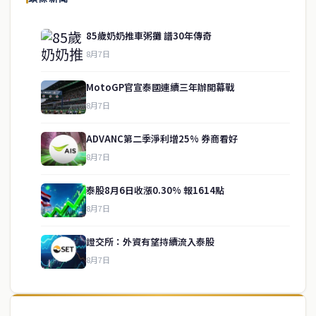
85歲奶奶推車粥攤 譜30年傳奇
8月7日
MotoGP官宣泰國連續三年辦開幕戰
8月7日
ADVANC第二季淨利增25% 券商看好
8月7日
泰股8月6日收漲0.30% 報1614點
service@thaichinesenews.com
↑ 回到頂端
8月7日
證交所：外資有望持續流入泰股
8月7日
關於我們
泰國中文新聞（TCN）是一家總部設於曼谷的中文新聞媒體，致力於
報導泰國當地政治、經濟、華人社群與社會時事，為在泰華人讀者提