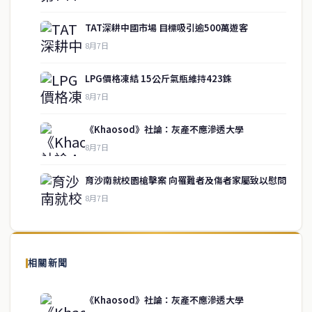
TAT深耕中國市場 目標吸引逾500萬遊客
8月7日
LPG價格凍結 15公斤氣瓶維持423銖
8月7日
《Khaosod》社論：灰產不應滲透大學
service@thaichinesenews.com
↑ 回到頂端
8月7日
育沙南就校園槍擊案 向罹難者及傷者家屬致以慰問
8月7日
關於我們
泰國中文新聞（TCN）是一家總部設於曼谷的中文新聞媒體，致力於
報導泰國當地政治、經濟、華人社群與社會時事，為在泰華人讀者提
相關新聞
供即時、客觀、多元的中文新聞內容。
《Khaosod》社論：灰產不應滲透大學