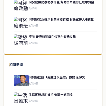
阿努庭啟動泰助泰計畫 幫助民眾獲得低成本資金
8月10日
阿努庭緊急指示收緊槍枝管控 討論軍警人事調動
service@thaichinesenews.com
↑ 回到頂端
8月10日
突發 暖府前警員在公室內發動攻擊
8月10日
關於我們
泰國中文新聞（TCN）是一家總部設於曼谷的中文新聞媒體，致力於
報導泰國當地政治、經濟、華人社群與社會時事，為在泰華人讀者提
相關新聞
供即時、客觀、多元的中文新聞內容。
阿努庭回應「綠蛇加入藍黨」傳聞 很好笑
8月10日
快速連結
生活困難求助被拒 查龍一怒開槍
即時
工商
8月10日
政治
美食