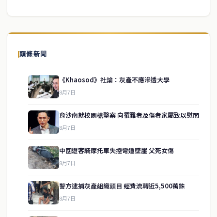
頭條新聞
《Khaosod》社論：灰產不應滲透大學
8月7日
育沙南就校園槍擊案 向罹難者及傷者家屬致以慰問
8月7日
中國遊客騎摩托車失控彎道墜崖 父死女傷
8月7日
警方逮捕灰產組織頭目 經費流轉近5,500萬銖
service@thaichinesenews.com
↑ 回到頂端
8月7日