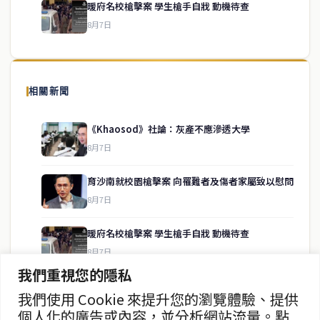
暖府名校槍擊案 學生槍手自戕 動機待查
8月7日
關於我們
泰國中文新聞（TCN）是一家總部設於曼谷的中文新聞媒體，致力於
報導泰國當地政治、經濟、華人社群與社會時事，為在泰華人讀者提
相關新聞
供即時、客觀、多元的中文新聞內容。
《Khaosod》社論：灰產不應滲透大學
8月7日
快速連結
育沙南就校園槍擊案 向罹難者及傷者家屬致以慰問
即時
工商
8月7日
政治
美食
財經
房地產
暖府名校槍擊案 學生槍手自戕 動機待查
綜合
8月7日
我們重視您的隱私
暖武里名校發生槍擊案 2死15傷
我們使用 Cookie 來提升您的瀏覽體驗、提供
聯絡資訊
8月7日
個人化的廣告或內容，並分析網站流量。點