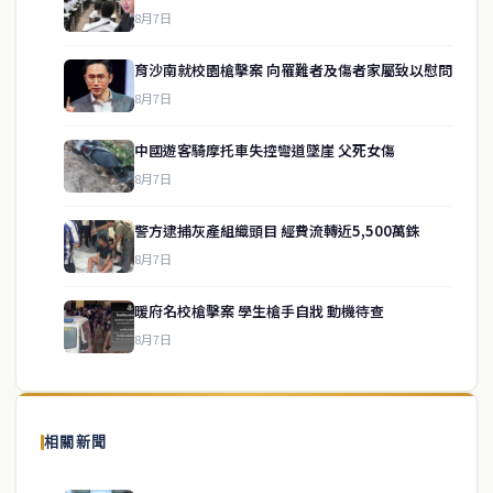
8月7日
育沙南就校園槍擊案 向罹難者及傷者家屬致以慰問
8月7日
中國遊客騎摩托車失控彎道墜崖 父死女傷
8月7日
警方逮捕灰產組織頭目 經費流轉近5,500萬銖
service@thaichinesenews.com
↑ 回到頂端
8月7日
暖府名校槍擊案 學生槍手自戕 動機待查
8月7日
關於我們
泰國中文新聞（TCN）是一家總部設於曼谷的中文新聞媒體，致力於
報導泰國當地政治、經濟、華人社群與社會時事，為在泰華人讀者提
相關新聞
供即時、客觀、多元的中文新聞內容。