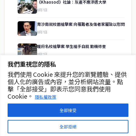
《Khaosod》社論：灰產不應滲透大學
8月7日
快速連結
育沙南就校園槍擊案 向罹難者及傷者家屬致以慰問
即時
工商
8月7日
政治
美食
財經
房地產
暖府名校槍擊案 學生槍手自戕 動機待查
綜合
8月7日
我們重視您的隱私
暖武里名校發生槍擊案 2死15傷
我們使用 Cookie 來提升您的瀏覽體驗、提供
聯絡資訊
8月7日
個人化的廣告或內容，並分析網站流量。點
擊「全部接受」即表示您同意我們使用
歡迎來信洽詢合作事宜
10月16日起托運行李須遵守新規
Cookie。
或提供新聞線索
隱私權政策
8月7日
service@thaichinesenews.com
全部接受
© 2026 泰國中文新聞 TCN — All Rights Reserved
全部拒絕
THAI CHINESE NEWS