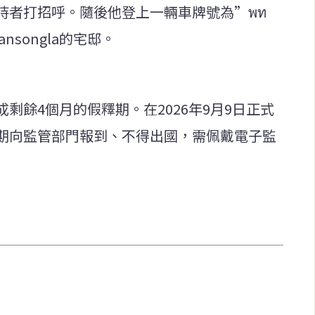
持者打招呼。隨後他登上一輛車牌號為”พท
nsongla的宅邸。
剩餘4個月的假釋期。在2026年9月9日正式
期向監管部門報到、不得出國，需佩戴電子監