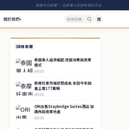
泰國中文新聞 — 在泰華人的即時資訊平台
關於我們
简
▾
頭條新聞
泰國單人經濟崛起 改變消費與商業
模式
8月5日
泰摩托車市場逆勢成長 本田今年銷
量上看177萬輛
8月5日
ORI出售Staybridge Suites酒店 加
碼佈局商業地產
8月5日