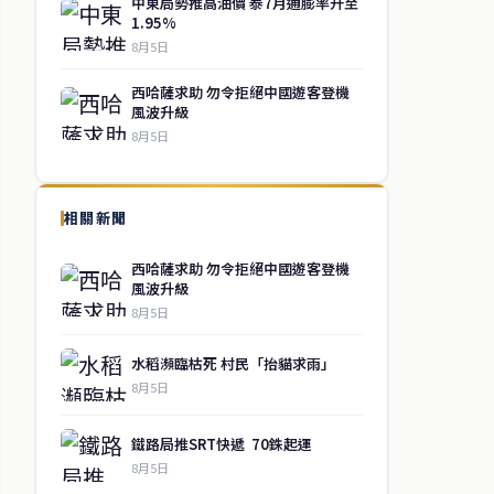
中東局勢推高油價 泰7月通膨率升至
1.95%
8月5日
西哈薩求助 勿令拒絕中國遊客登機
風波升級
8月5日
相關新聞
西哈薩求助 勿令拒絕中國遊客登機
風波升級
8月5日
水稻瀕臨枯死 村民「抬貓求雨」
8月5日
鐵路局推SRT快遞 70銖起運
8月5日