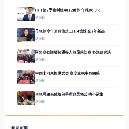
HFT第2季獲利達4812萬銖 年飆86.8%
8月6日
母親節今年消費估計111.4億銖 創7年新高
8月6日
阿努庭歡迎緬甸領導人敏昂萊訪泰 多議題會談
8月6日
中國未向柬提供武器 高度重視中泰關係
service@thaichinesenews.com
↑ 回到頂端
8月6日
單親母親為俄姐弟舉辦追思儀式 痛不欲生
8月6日
關於我們
泰國中文新聞（TCN）是一家總部設於曼谷的中文新聞媒體，致力於
報導泰國當地政治、經濟、華人社群與社會時事，為在泰華人讀者提
相關新聞