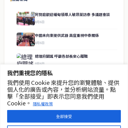
供即時、客觀、多元的中文新聞內容。
阿努庭歡迎緬甸領導人敏昂萊訪泰 多議題會談
8月6日
快速連結
中國未向柬提供武器 高度重視中泰關係
即時
工商
8月6日
政治
美食
財經
房地產
總理府闢謠 呼籲各部長安心履職
綜合
8月6日
我們重視您的隱私
素裡亞否認退出政壇傳聞
我們使用 Cookie 來提升您的瀏覽體驗、提供
聯絡資訊
8月6日
個人化的廣告或內容，並分析網站流量。點
擊「全部接受」即表示您同意我們使用
歡迎來信洽詢合作事宜
西哈薩求助 勿令拒絕中國遊客登機風波升級
Cookie。
或提供新聞線索
隱私權政策
8月5日
service@thaichinesenews.com
全部接受