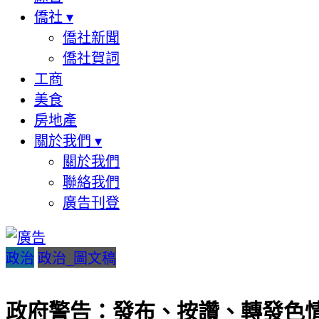
僑社
▾
僑社新聞
僑社賀詞
工商
美食
房地產
關於我們
▾
關於我們
聯絡我們
廣告刊登
政治
政治_圖文稿
政府警告：發布、按讚、轉發色情