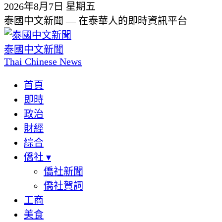
2026年8月7日 星期五
泰國中文新聞 — 在泰華人的即時資訊平台
泰國中文新聞
Thai Chinese News
首頁
即時
政治
財經
綜合
僑社
▾
僑社新聞
僑社賀詞
工商
美食