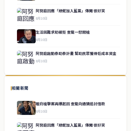
阿努庭回應「綠蛇加入藍黨」傳聞 很好笑
8月10日
生活困難求助被拒 查龍一怒開槍
service@thaichinesenews.com
↑ 回到頂端
8月10日
阿努庭啟動泰助泰計畫 幫助民眾獲得低成本資金
8月10日
關於我們
泰國中文新聞（TCN）是一家總部設於曼谷的中文新聞媒體，致力於
報導泰國當地政治、經濟、華人社群與社會時事，為在泰華人讀者提
相關新聞
供即時、客觀、多元的中文新聞內容。
暖府槍擊案再爆起因 查龍向通猜追討借款
8月10日
快速連結
阿努庭回應「綠蛇加入藍黨」傳聞 很好笑
即時
工商