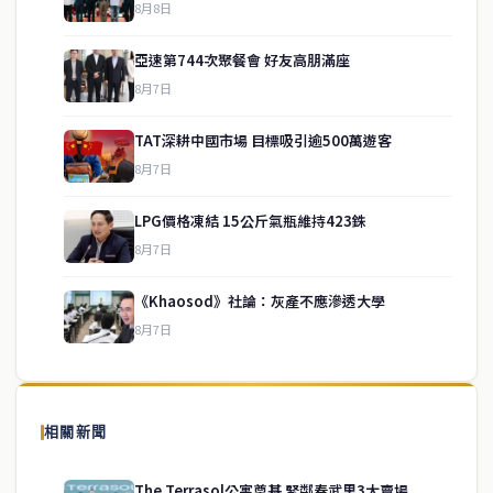
8月8日
亞速第744次聚餐會 好友高朋滿座
8月7日
TAT深耕中國市場 目標吸引逾500萬遊客
8月7日
LPG價格凍結 15公斤氣瓶維持423銖
service@thaichinesenews.com
↑ 回到頂端
8月7日
《Khaosod》社論：灰產不應滲透大學
8月7日
關於我們
泰國中文新聞（TCN）是一家總部設於曼谷的中文新聞媒體，致力於
報導泰國當地政治、經濟、華人社群與社會時事，為在泰華人讀者提
相關新聞
供即時、客觀、多元的中文新聞內容。
The Terrasol公寓奠基 緊鄰春武里3大賣場