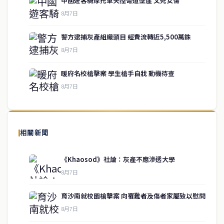
中國遊客騎摩托車失控彎道墜崖 父死女傷
8月7日
警方逮捕灰產組織頭目 經費流轉近5,500萬銖
service@thaichinesenews.com
↑ 回到頂端
8月7日
暖府名校槍擊案 學生槍手自戕 動機待查
8月7日
關於我們
泰國中文新聞（TCN）是一家總部設於曼谷的中文新聞媒體，致力於
報導泰國當地政治、經濟、華人社群與社會時事，為在泰華人讀者提
相關新聞
供即時、客觀、多元的中文新聞內容。
《Khaosod》社論：灰產不應滲透大學
8月7日
快速連結
育沙南就校園槍擊案 向罹難者及傷者家屬致以慰問
即時
工商
8月7日
政治
美食