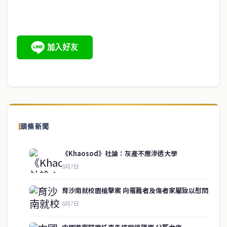
頭條新聞
《Khaosod》社論：灰產不應滲透大學
8月7日
育沙南就校園槍擊案 向罹難者及傷者家屬致以慰問
8月7日