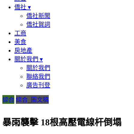
僑社
▾
僑社新聞
僑社賀詞
工商
美食
房地產
關於我們
▾
關於我們
聯絡我們
廣告刊登
綜合
綜合_圖文稿
暴雨襲擊 18根高壓電線杆倒塌